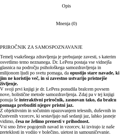
Opis
Mnenja (0)
PRIROČNIK ZA SAMOSPOZNAVANJE
Temelj vsakršnega zdravljenja je prebujanje zavesti, s katerim
osvetlimo temo neznanega. Dr. LePera postaja vse vidnejša
glasnica na področju psihološkega samozdravljenja in
milijonom ljudi po svetu pomaga, da
opustijo stare navade, ki
jim ne koristijo več, in si zavestno ustvarijo pristnejše
življenje.
V svoji prvi knjigi je dr. LePera ponudila bralcem povsem
nove, holistične metode samozdravljenja. Zdaj pa v tej knjigi
ponuja še
interaktivni priročnik, zasnovan tako, da bralcu
pomaga prebuditi njegov pristni jaz.
Z objektivnim in sočutnim opazovanjem telesnih, duševnih in
čustvenih vzorcev, ki sestavljajo naš sedanji jaz, lahko jasneje
vidimo,
česa ne želimo prenesti v prihodnost.
Vsi smo žrtve pogojenih navad in vzorcev, ki izvirajo iz naše
preteklosti in vodijo v bolečino, ujetost in samouničevanje.