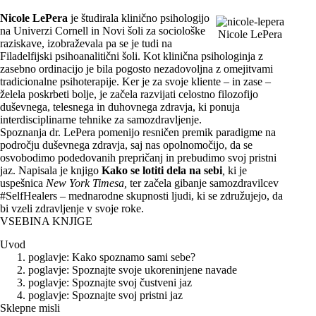
Nicole LePera
je študirala klinično psihologijo
na Univerzi Cornell in Novi šoli za sociološke
Nicole LePera
raziskave, izobraževala pa se je tudi na
Filadelfijski psihoanalitični šoli. Kot klinična psihologinja z
zasebno ordinacijo je bila pogosto nezadovoljna z omejitvami
tradicionalne psihoterapije. Ker je za svoje kliente – in zase –
želela poskrbeti bolje, je začela razvijati celostno filozofijo
duševnega, telesnega in duhovnega zdravja, ki ponuja
interdisciplinarne tehnike za samozdravljenje.
Spoznanja dr. LePera pomenijo resničen premik paradigme na
področju duševnega zdravja, saj nas opolnomočijo, da se
osvobodimo podedovanih prepričanj in prebudimo svoj pristni
jaz. Napisala je knjigo
Kako se lotiti dela na sebi
,
ki je
uspešnica
New York Timesa,
ter začela gibanje samozdravilcev
#SelfHealers – mednarodne skupnosti ljudi, ki se združujejo, da
bi vzeli zdravljenje v svoje roke.
VSEBINA KNJIGE
Uvod
poglavje: Kako spoznamo sami sebe?
poglavje: Spoznajte svoje ukoreninjene navade
poglavje: Spoznajte svoj čustveni jaz
poglavje: Spoznajte svoj pristni jaz
Sklepne misli