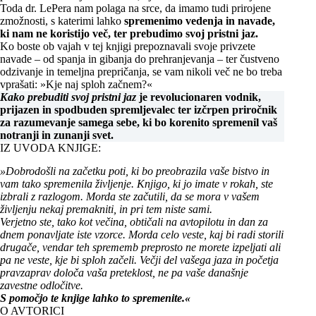
Toda dr. LePera nam polaga na srce, da imamo tudi prirojene
zmožnosti, s katerimi lahko
spremenimo vedenja in navade,
ki nam ne koristijo več, ter prebudimo svoj pristni jaz.
Ko boste ob vajah v tej knjigi prepoznavali svoje privzete
navade – od spanja in gibanja do prehranjevanja – ter čustveno
odzivanje in temeljna prepričanja, se vam nikoli več ne bo treba
vprašati: »Kje naj sploh začnem?«
Kako prebuditi svoj pristni jaz
je revolucionaren vodnik,
prijazen in spodbuden spremljevalec ter izčrpen priročnik
za razumevanje samega sebe, ki bo korenito spremenil vaš
notranji in zunanji svet.
IZ UVODA KNJIGE:
»Dobrodošli na začetku poti, ki bo preobrazila vaše bistvo in
vam tako spremenila življenje. Knjigo, ki jo imate v rokah, ste
izbrali z razlogom. Morda ste začutili, da se mora v vašem
življenju nekaj premakniti, in pri tem niste sami.
Verjetno ste, tako kot večina, obtičali na avtopilotu in dan za
dnem ponavljate iste vzorce. Morda celo veste, kaj bi radi storili
drugače, vendar teh sprememb preprosto ne morete izpeljati ali
pa ne veste, kje bi sploh začeli. Večji del vašega jaza in početja
pravzaprav določa vaša preteklost, ne pa vaše današnje
zavestne odločitve.
S pomočjo te knjige lahko to spremenite.«
O AVTORICI