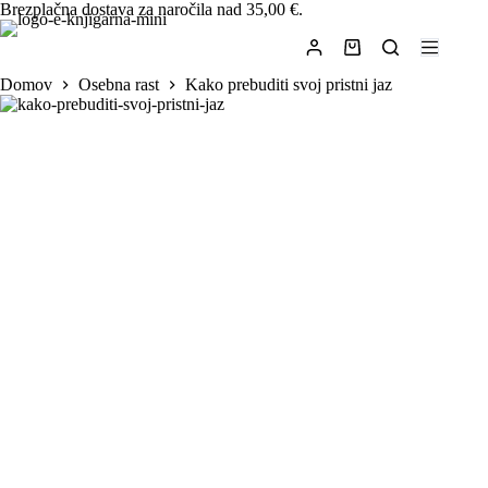
Skip
Brezplačna dostava za naročila nad 35,00 €.
to
content
Shopping
cart
Domov
Osebna rast
Kako prebuditi svoj pristni jaz