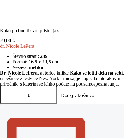
Kako prebuditi svoj pristni jaz
29,00
€
dr. Nicole LePera
Število strani:
289
Format:
16,5 x 23,5 cm
Vezava:
mehka
Dr. Nicole LePera
, avtorica knjige
Kako se lotiti dela na sebi
,
uspešnice z lestvice New York Timesa, je napisala interaktivni
priročnik, s katerim se lahko podate na pot samospoznavanja.
Kako
prebuditi
Dodaj v košarico
svoj
pristni
jaz
količina