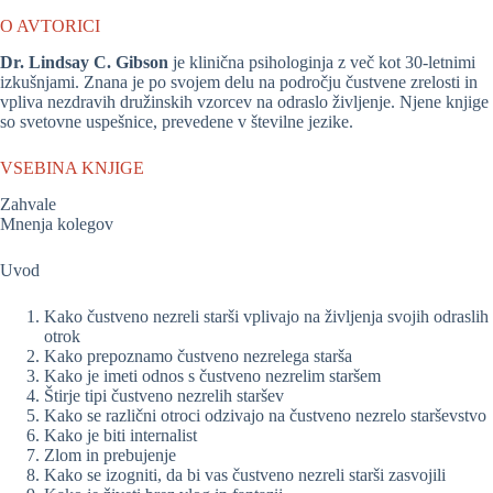
O AVTORICI
Dr. Lindsay C. Gibson
je klinična psihologinja z več kot 30-letnimi
izkušnjami. Znana je po svojem delu na področju čustvene zrelosti in
vpliva nezdravih družinskih vzorcev na odraslo življenje. Njene knjige
so svetovne uspešnice, prevedene v številne jezike.
VSEBINA KNJIGE
Zahvale
Mnenja kolegov
Uvod
Kako čustveno nezreli starši vplivajo na življenja svojih odraslih
otrok
Kako prepoznamo čustveno nezrelega starša
Kako je imeti odnos s čustveno nezrelim staršem
Štirje tipi čustveno nezrelih staršev
Kako se različni otroci odzivajo na čustveno nezrelo starševstvo
Kako je biti internalist
Zlom in prebujenje
Kako se izogniti, da bi vas čustveno nezreli starši zasvojili