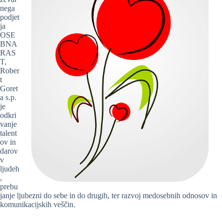
nega
podjet
ja
OSE
BNA
RAS
T,
Rober
t
Goret
a s.p.
je
odkri
vanje
talent
ov in
darov
v
ljudeh
,
prebu
janje ljubezni do sebe in do drugih, ter razvoj medosebnih odnosov in
komunikacijskih veščin.