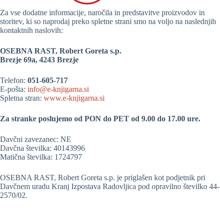
Za vse dodatne informacije, naročila in predstavitve proizvodov in
storitev, ki so naprodaj preko spletne strani smo na voljo na naslednjih
kontaktnih naslovih:
OSEBNA RAST, Robert Goreta s.p.
Brezje 69a, 4243 Brezje
Telefon:
051-605-717
E-pošta:
info@e-knjigarna.si
Spletna stran:
www.e-knjigarna.si
Za stranke poslujemo od PON do PET od 9.00 do 17.00 ure.
Davčni zavezanec: NE
Davčna številka: 40143996
Matična številka: 1724797
OSEBNA RAST, Robert Goreta s.p. je priglašen kot podjetnik pri
Davčnem uradu Kranj Izpostava Radovljica pod opravilno številko 44-
2570/02.