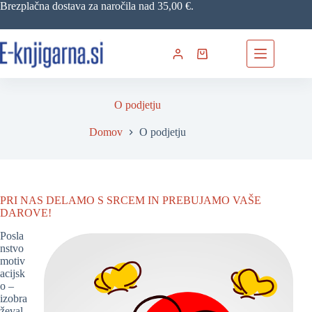
Skip
Brezplačna dostava za naročila nad 35,00 €.
to
content
Shopping
cart
O podjetju
Domov
O podjetju
PRI NAS DELAMO S SRCEM IN PREBUJAMO VAŠE
DAROVE!
Posla
nstvo
motiv
acijsk
o –
izobra
ževal