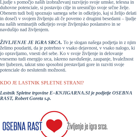
Ljudje s pomočjo naših izobraževanj razvijejo svoje umske, telesna in
duhovne potenciale, si postavijo cilje in uresničijo svoje srčne želje.
Obenem tudi bolj spoznajo samega sebe in odkrijejo, kaj si želijo delati
in doseči v svojem življenju ali če povemo z drugimi besedami – ljudje
na naših seminarjih odkrijejo svoje življenjsko poslanstvo in se
navdušijo nad življenjem.
ŽIVLJENJE JE IGRA SRCA.
To je slogan našega podjetja in z njim
želimo poudariti, da je potrebno v vsako dejavnost, v vsako nalogo, ki
jo opravljamo, vnesti del sebe. Ko v svoje življenje in delovanje
vnesemo tudi energijo srca, iskreno navdušenje, zaupanje, hvaležnost
ter ljubezen, takrat smo sposobni prestavljati gore in razviti svoje
potenciale do neslutenih možnosti.
KDO JE LASTNIK SPLETNE STRANI?
Lastnik Spletne trgovine E–KNJIGARNA.SI je podjetje OSEBNA
RAST, Robert Goreta s.p.