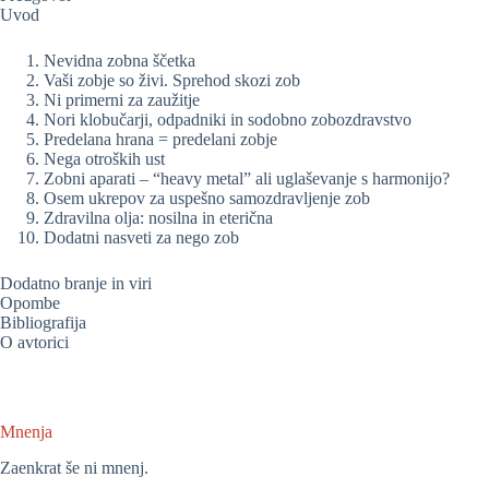
Uvod
Nevidna zobna ščetka
Vaši zobje so živi. Sprehod skozi zob
Ni primerni za zaužitje
Nori klobučarji, odpadniki in sodobno zobozdravstvo
Predelana hrana = predelani zobje
Nega otroških ust
Zobni aparati – “heavy metal” ali uglaševanje s harmonijo?
Osem ukrepov za uspešno samozdravljenje zob
Zdravilna olja: nosilna in eterična
Dodatni nasveti za nego zob
Dodatno branje in viri
Opombe
Bibliografija
O avtorici
Mnenja
Zaenkrat še ni mnenj.