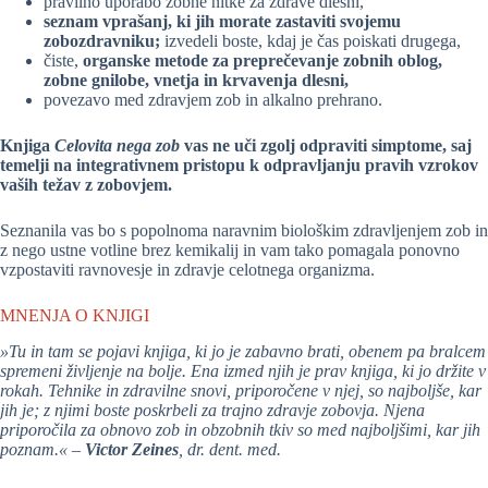
pravilno uporabo zobne nitke za zdrave dlesni,
seznam vprašanj, ki jih morate zastaviti svojemu
zobozdravniku;
izvedeli boste, kdaj je čas poiskati drugega,
čiste,
organske metode za preprečevanje zobnih oblog,
zobne gnilobe, vnetja in krvavenja dlesni,
povezavo med zdravjem zob in alkalno prehrano.
Knjiga
Celovita nega zob
vas ne uči zgolj odpraviti simptome, saj
temelji na integrativnem pristopu k odpravljanju pravih vzrokov
vaših težav z zobovjem.
Seznanila vas bo s popolnoma naravnim biološkim zdravljenjem zob in
z nego ustne votline brez kemikalij in vam tako pomagala ponovno
vzpostaviti ravnovesje in zdravje celotnega organizma.
MNENJA O KNJIGI
»Tu in tam se pojavi knjiga, ki jo je zabavno brati, obenem pa bralcem
spremeni življenje na bolje. Ena izmed njih je prav knjiga, ki jo držite v
rokah. Tehnike in zdravilne snovi, priporočene v njej, so najboljše, kar
jih je; z njimi boste poskrbeli za trajno zdravje zobovja. Njena
priporočila za obnovo zob in obzobnih tkiv so med najboljšimi, kar jih
poznam.« –
Victor Zeines
, dr. dent. med.