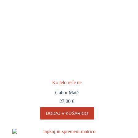
Ko telo reče ne
Gabor Maté
27,00
€
DODAJ V KOŠARICO