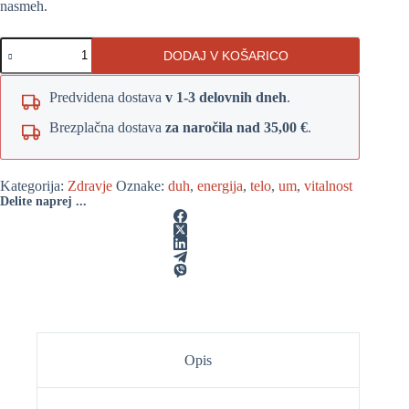
nasmeh.
Celovita
DODAJ V KOŠARICO
nega
zob
količina
Predvidena dostava
v 1-3 delovnih dneh
.
Brezplačna dostava
za naročila nad 35,00 €
.
Kategorija:
Zdravje
Oznake:
duh
,
energija
,
telo
,
um
,
vitalnost
Delite naprej ...
Opis