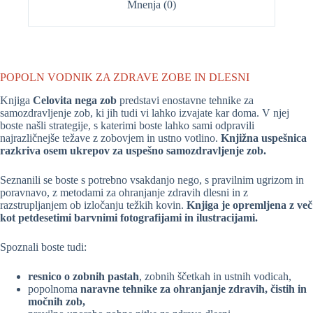
Mnenja (0)
POPOLN VODNIK ZA ZDRAVE ZOBE IN DLESNI
Knjiga
Celovita nega zob
predstavi enostavne tehnike za
samozdravljenje zob, ki jih tudi vi lahko izvajate kar doma. V njej
boste našli strategije, s katerimi boste lahko sami odpravili
najrazličnejše težave z zobovjem in ustno votlino.
Knjižna uspešnica
razkriva osem ukrepov za uspešno samozdravljenje zob.
Seznanili se boste s potrebno vsakdanjo nego, s pravilnim ugrizom in
poravnavo, z metodami za ohranjanje zdravih dlesni in z
razstrupljanjem ob izločanju težkih kovin.
Knjiga je opremljena z več
kot petdesetimi barvnimi fotografijami in ilustracijami.
Spoznali boste tudi:
resnico o zobnih pastah
, zobnih ščetkah in ustnih vodicah,
popolnoma
naravne tehnike za ohranjanje zdravih, čistih in
močnih zob,