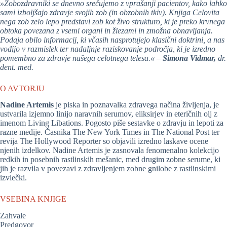
»Zobozdravniki se dnevno srečujemo z vprašanji pacientov, kako lahko
sami izboljšajo zdravje svojih zob (in obzobnih tkiv). Knjiga Celovita
nega zob zelo lepo predstavi zob kot živo strukturo, ki je preko krvnega
obtoka povezana z vsemi organi in žlezami in zmožna obnavljanja.
Podaja obilo informacij, ki včasih nasprotujejo klasični doktrini, a nas
vodijo v razmislek ter nadaljnje raziskovanje področja, ki je izredno
pomembno za zdravje našega celotnega telesa.« –
Simona Vidmar,
dr.
dent. med.
O AVTORJU
Nadine Artemis
je piska in poznavalka zdravega načina življenja, je
ustvarila izjemno linijo naravnih serumov, eliksirjev in eteričnih olj z
imenom Living Libations. Pogosto piše sestavke o zdravju in lepoti za
razne medije. Časnika The New York Times in The National Post ter
revija The Hollywood Reporter so objavili izredno laskave ocene
njenih izdelkov. Nadine Artemis je zasnovala fenomenalno kolekcijo
redkih in posebnih rastlinskih mešanic, med drugim zobne serume, ki
jih je razvila v povezavi z zdravljenjem zobne gnilobe z rastlinskimi
izvlečki.
VSEBINA KNJIGE
Zahvale
Predgovor