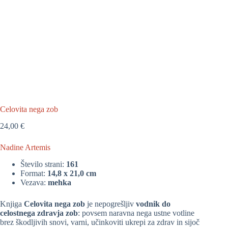
Celovita nega zob
24,00
€
Nadine Artemis
Število strani:
161
Format:
14,8 x 21,0 cm
Vezava:
mehka
Knjiga
Celovita nega zob
je nepogrešljiv
vodnik do
celostnega zdravja zob
: povsem naravna nega ustne votline
brez škodljivih snovi, varni, učinkoviti ukrepi za zdrav in sijoč