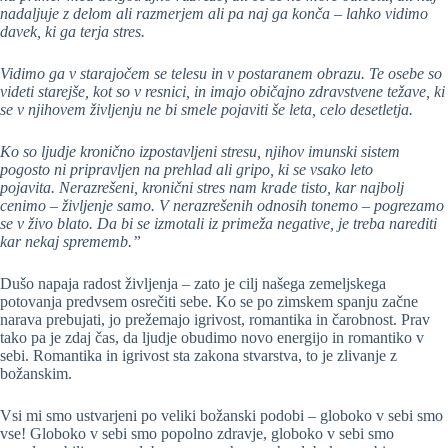
nadaljuje z delom ali razmerjem ali pa naj ga konča – lahko vidimo
davek, ki ga terja stres.
Vidimo ga v starajočem se telesu in v postaranem obrazu. Te osebe so
videti starejše, kot so v resnici, in imajo običajno zdravstvene težave, ki
se v njihovem življenju ne bi smele pojaviti še leta, celo desetletja.
Ko so ljudje kronično izpostavljeni stresu, njihov imunski sistem
pogosto ni pripravljen na prehlad ali gripo, ki se vsako leto
pojavita. Nerazrešeni, kronični stres nam krade tisto, kar najbolj
cenimo – življenje samo. V nerazrešenih odnosih tonemo – pogrezamo
se v živo blato. Da bi se izmotali iz primeža negative, je treba narediti
kar nekaj sprememb.”
Dušo napaja radost življenja – zato je cilj našega zemeljskega
potovanja predvsem osrečiti sebe. Ko se po zimskem spanju začne
narava prebujati, jo prežemajo igrivost, romantika in čarobnost. Prav
tako pa je zdaj čas, da ljudje obudimo novo energijo in romantiko v
sebi. Romantika in igrivost sta zakona stvarstva, to je zlivanje z
božanskim.
Vsi mi smo ustvarjeni po veliki božanski podobi – globoko v sebi smo
vse! Globoko v sebi smo popolno zdravje, globoko v sebi smo