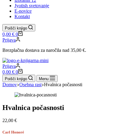
Izbranih 12
Jyotish svetovanje
E-novice
Kontakt
Poišči knjigo
Shopping
0,00
€
0
cart
Prijava
Brezplačna dostava za naročila nad 35,00 €.
Prijava
Shopping
0,00
€
0
cart
Poišči knjigo
Menu
Domov
Osebna rast
Hvalnica počasnosti
Hvalnica počasnosti
22,00
€
Carl Honoré