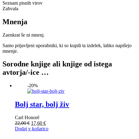
Seznam pisnih virov
Zahvala
Mnenja
Zaenkrat še ni mnenj.
Samo prijavljeni uporabniki, ki so kupili ta izdelek, lahko napišejo
mnenje.
Sorodne knjige ali knjige od istega
avtorja/-ice …
-20%
Bolj star, bolj živ
Carl Honoré
Izvirna
Trenutna
22,00
€
17,60
€
cena
cena
Dodaj v košarico
je
je: