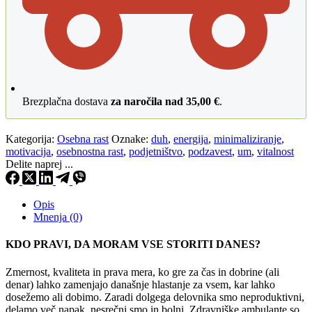
Brezplačna dostava
za naročila nad 35,00 €
.
Kategorija:
Osebna rast
Oznake:
duh
,
energija
,
minimaliziranje
,
motivacija
,
osebnostna rast
,
podjetništvo
,
podzavest
,
um
,
vitalnost
Delite naprej ...
Opis
Mnenja (0)
KDO PRAVI, DA MORAM VSE STORITI DANES?
Zmernost, kvaliteta in prava mera, ko gre za čas in dobrine (ali
denar) lahko zamenjajo današnje hlastanje za vsem, kar lahko
dosežemo ali dobimo. Zaradi dolgega delovnika smo neproduktivni,
delamo več napak, nesrečni smo in bolni. Zdravniške ambulante so