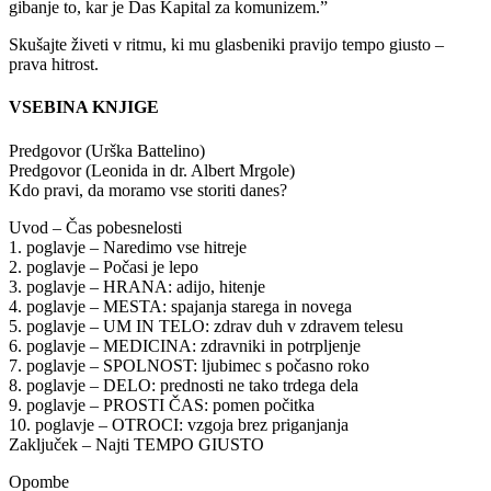
gibanje to, kar je Das Kapital za komunizem.”
Skušajte živeti v ritmu, ki mu glasbeniki pravijo tempo giusto –
prava hitrost.
VSEBINA KNJIGE
Predgovor (Urška Battelino)
Predgovor (Leonida in dr. Albert Mrgole)
Kdo pravi, da moramo vse storiti danes?
Uvod – Čas pobesnelosti
1. poglavje – Naredimo vse hitreje
2. poglavje – Počasi je lepo
3. poglavje – HRANA: adijo, hitenje
4. poglavje – MESTA: spajanja starega in novega
5. poglavje – UM IN TELO: zdrav duh v zdravem telesu
6. poglavje – MEDICINA: zdravniki in potrpljenje
7. poglavje – SPOLNOST: ljubimec s počasno roko
8. poglavje – DELO: prednosti ne tako trdega dela
9. poglavje – PROSTI ČAS: pomen počitka
10. poglavje – OTROCI: vzgoja brez priganjanja
Zaključek – Najti TEMPO GIUSTO
Opombe