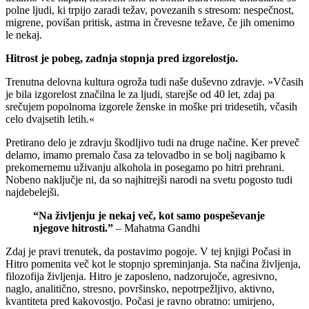
polne ljudi, ki trpijo zaradi težav, povezanih s stresom: nespečnost,
migrene, povišan pritisk, astma in črevesne težave, če jih omenimo
le nekaj.
Hitrost je pobeg, zadnja stopnja pred izgorelostjo.
Trenutna delovna kultura ogroža tudi naše duševno zdravje. »Včasih
je bila izgorelost značilna le za ljudi, starejše od 40 let, zdaj pa
srečujem popolnoma izgorele ženske in moške pri tridesetih, včasih
celo dvajsetih letih.«
Pretirano delo je zdravju škodljivo tudi na druge načine. Ker preveč
delamo, imamo premalo časa za telovadbo in se bolj nagibamo k
prekomernemu uživanju alkohola in posegamo po hitri prehrani.
Nobeno naključje ni, da so najhitrejši narodi na svetu pogosto tudi
najdebelejši.
“Na življenju je nekaj več, kot samo pospeševanje
njegove hitrosti.”
– Mahatma Gandhi
Zdaj je pravi trenutek, da postavimo pogoje. V tej knjigi Počasi in
Hitro pomenita več kot le stopnjo spreminjanja. Sta načina življenja,
filozofija življenja. Hitro je zaposleno, nadzorujoče, agresivno,
naglo, analitično, stresno, površinsko, nepotrpežljivo, aktivno,
kvantiteta pred kakovostjo. Počasi je ravno obratno: umirjeno,