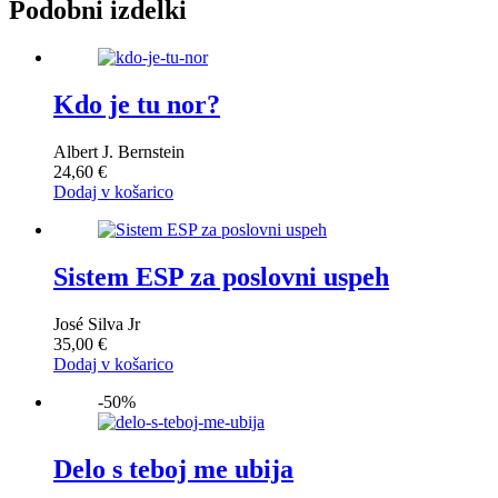
bila:
17,60 €.
Podobni izdelki
22,00 €.
Kdo je tu nor?
Albert J. Bernstein
24,60
€
Dodaj v košarico
Sistem ESP za poslovni uspeh
José Silva Jr
35,00
€
Dodaj v košarico
-50%
Delo s teboj me ubija