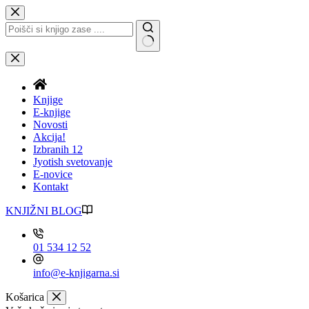
Skip
to
content
No
results
Knjige
E-knjige
Novosti
Akcija!
Izbranih 12
Jyotish svetovanje
E-novice
Kontakt
KNJIŽNI BLOG
01 534 12 52
info@e-knjigarna.si
Košarica