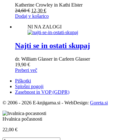
Katherine Crowley in Kathi Elster
Izvirna
Trenutna
24,60
€
12,30
€
cena
cena
Dodaj v košarico
je
je:
NI NA ZALOGI
bila:
12,30 €.
24,60 €.
Najti se in ostati skupaj
dr. William Glasser in Carleen Glasser
19,90
€
Preberi več
Piškotki
Splošni pogoji
Zasebnost in VOP (GDPR)
© 2006 - 2026 E-knjigarna.si - WebDesign:
Goreta.si
Hvalnica počasnosti
22,00
€
Hvalnica