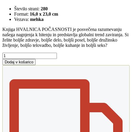
Število strani:
280
Format:
16,0 x 23,0 cm
Vezava:
mehka
Knjiga HVALNICA POČASNOSTI je posvečena razumevanju
našega nagnjenja k hitenju in predstavlja globalni trend zaviranja. Si
želite boljše zdravje, boljše delo, boljši posel, boljše družinsko
življenje, boljšo telovadbo, boljše kuhanje in boljši seks?
Hvalnica
počasnosti
Dodaj v košarico
količina