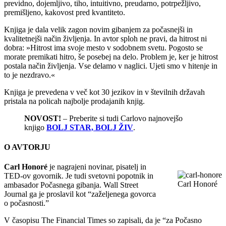
previdno, dojemljivo, tiho, intuitivno, preudarno, potrpežljivo,
premišljeno, kakovost pred kvantiteto.
Knjiga je dala velik zagon novim gibanjem za počasnejši in
kvalitetnejši način življenja. In avtor sploh ne pravi, da hitrost ni
dobra: »Hitrost ima svoje mesto v sodobnem svetu. Pogosto se
morate premikati hitro, še posebej na delo. Problem je, ker je hitrost
postala način življenja. Vse delamo v naglici. Ujeti smo v hitenje in
to je nezdravo.«
Knjiga je prevedena v več kot 30 jezikov in v številnih državah
pristala na policah najbolje prodajanih knjig.
NOVOST!
– Preberite si tudi Carlovo najnovejšo
knjigo
BOLJ STAR, BOLJ ŽIV
.
O AVTORJU
Carl Honoré
je nagrajeni novinar, pisatelj in
TED-ov govornik. Je tudi svetovni popotnik in
Carl Honoré
ambasador Počasnega gibanja. Wall Street
Journal ga je proslavil kot “zaželjenega govorca
o počasnosti.”
V časopisu The Financial Times so zapisali, da je “za Počasno