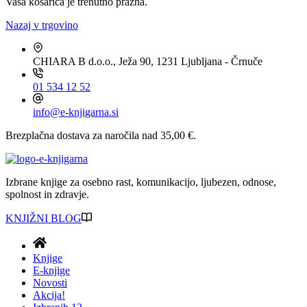
Vaša košarica je trenutno prazna.
Nazaj v trgovino
CHIARA B d.o.o., Ježa 90, 1231 Ljubljana - Črnuče
01 534 12 52
info@e-knjigarna.si
Brezplačna dostava za naročila nad 35,00 €.
Izbrane knjige za osebno rast, komunikacijo, ljubezen, odnose,
spolnost in zdravje.
KNJIŽNI BLOG
Knjige
E-knjige
Novosti
Akcija!