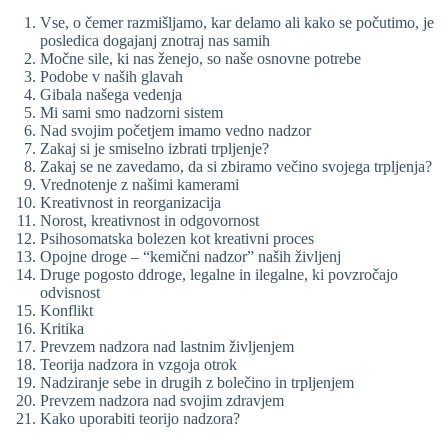
Vse, o čemer razmišljamo, kar delamo ali kako se počutimo, je
posledica dogajanj znotraj nas samih
Močne sile, ki nas ženejo, so naše osnovne potrebe
Podobe v naših glavah
Gibala našega vedenja
Mi sami smo nadzorni sistem
Nad svojim početjem imamo vedno nadzor
Zakaj si je smiselno izbrati trpljenje?
Zakaj se ne zavedamo, da si zbiramo večino svojega trpljenja?
Vrednotenje z našimi kamerami
Kreativnost in reorganizacija
Norost, kreativnost in odgovornost
Psihosomatska bolezen kot kreativni proces
Opojne droge – “kemični nadzor” naših življenj
Druge pogosto ddroge, legalne in ilegalne, ki povzročajo
odvisnost
Konflikt
Kritika
Prevzem nadzora nad lastnim življenjem
Teorija nadzora in vzgoja otrok
Nadziranje sebe in drugih z bolečino in trpljenjem
Prevzem nadzora nad svojim zdravjem
Kako uporabiti teorijo nadzora?