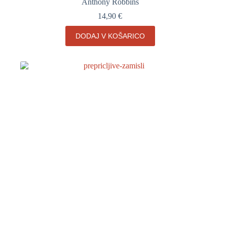
Anthony Robbins
14,90
€
DODAJ V KOŠARICO