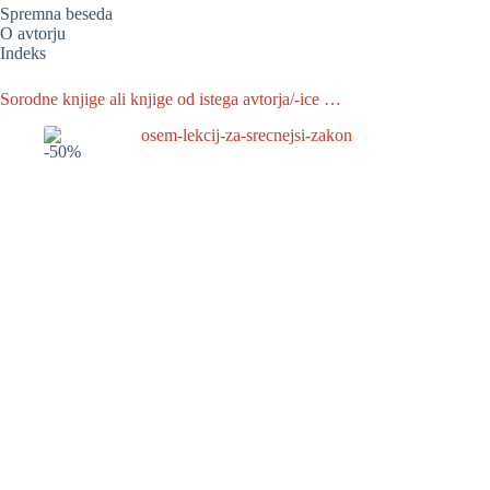
Spremna beseda
O avtorju
Indeks
Sorodne knjige ali knjige od istega avtorja/-ice …
-50%