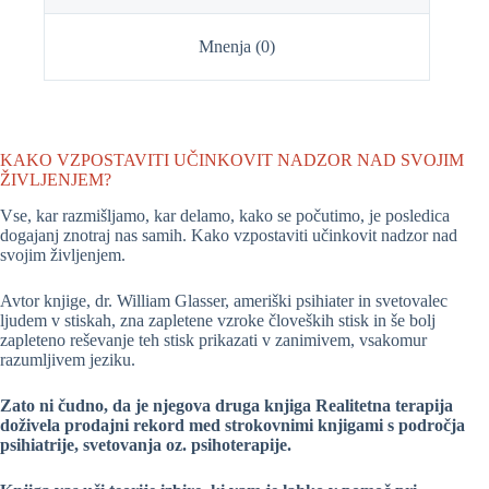
Mnenja (0)
KAKO VZPOSTAVITI UČINKOVIT NADZOR NAD SVOJIM
ŽIVLJENJEM?
Vse, kar razmišljamo, kar delamo, kako se počutimo, je posledica
dogajanj znotraj nas samih. Kako vzpostaviti učinkovit nadzor nad
svojim življenjem.
Avtor knjige, dr. William Glasser, ameriški psihiater in svetovalec
ljudem v stiskah, zna zapletene vzroke človeških stisk in še bolj
zapleteno reševanje teh stisk prikazati v zanimivem, vsakomur
razumljivem jeziku.
Zato ni čudno, da je njegova druga knjiga Realitetna terapija
doživela prodajni rekord med strokovnimi knjigami s področja
psihiatrije, svetovanja oz. psihoterapije.