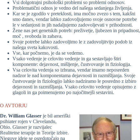
Vsi dolgotrajni psihološki problemi so problemi odnosov.
Problematični odnos je vedno del našega sedanjega življenja.
Kar se je zgodilo v preteklosti, ima močno zvezo s tem, kakšni
smo danes, vendar lahko zadovoljujemo svoje osnovne potrebe
le v sedanjosti in jih nadaljujemo zadovoljevati v prihodnosti.
Žene nas pet genetskih potreb: preživetje, ljubezen in pripadnost,
moč , svoboda in zabava.
Svoje potrebe lahko zadovoljimo le z zadovoljitvijo podob iz
našega sveta kakovosti.
Vse, kar počnemo, je da se vedemo.
Vsako vedenje je celovito vedenje in ga sestavljajo štiri
komponente: dejavnost, mišljenje, čustvovanje in fiziologija.
Vsa celovita vedenja so izbrana, vendar imamo neposreden
nadzor le nad komponentama dejavnosti in razmišljanja. Svoje
čustvovanje in fiziologijo lahko nadziramo le posredno z izbiro
dejavnosti in razmišljanja. Vsako celovito vedenje opisujemo z
glagoli in ga poimenujemo po najočitnejši sestavini.
O AVTORJU
Dr. William Glasser
je bil ameriški
psihiater rojen v Clevelandu,
Ohio. Glasser je razvijalec
Realitetne terapije in Teorije izbire.
Njegove ideje se osredotočajo na