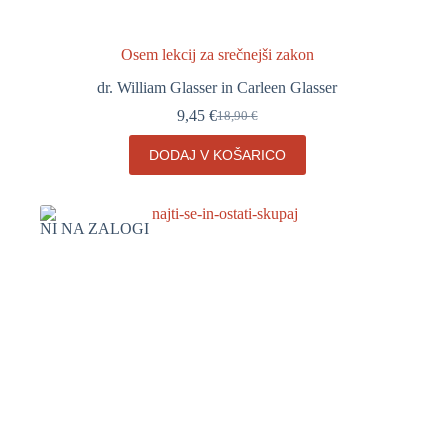
Osem lekcij za srečnejši zakon
dr. William Glasser in Carleen Glasser
9,45
€
18,90
€
Izvirna
Trenutna
cena
cena
DODAJ V KOŠARICO
je
je:
bila:
9,45 €.
18,90 €.
NI NA ZALOGI