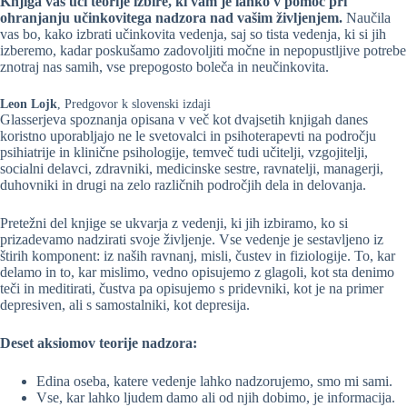
Knjiga vas uči teorije izbire, ki vam je lahko v pomoč pri
ohranjanju učinkovitega nadzora nad vašim življenjem.
Naučila
vas bo, kako izbrati učinkovita vedenja, saj so tista vedenja, ki si jih
izberemo, kadar poskušamo zadovoljiti močne in nepopustljive potrebe
znotraj nas samih, vse prepogosto boleča in neučinkovita.
Leon Lojk
, Predgovor k slovenski izdaji
Glasserjeva spoznanja opisana v več kot dvajsetih knjigah danes
koristno uporabljajo ne le svetovalci in psihoterapevti na področju
psihiatrije in klinične psihologije, temveč tudi učitelji, vzgojitelji,
socialni delavci, zdravniki, medicinske sestre, ravnatelji, managerji,
duhovniki in drugi na zelo različnih področjih dela in delovanja.
Pretežni del knjige se ukvarja z vedenji, ki jih izbiramo, ko si
prizadevamo nadzirati svoje življenje. Vse vedenje je sestavljeno iz
štirih komponent: iz naših ravnanj, misli, čustev in fiziologije. To, kar
delamo in to, kar mislimo, vedno opisujemo z glagoli, kot sta denimo
teči in meditirati, čustva pa opisujemo s pridevniki, kot je na primer
depresiven, ali s samostalniki, kot depresija.
Deset aksiomov teorije nadzora:
Edina oseba, katere vedenje lahko nadzorujemo, smo mi sami.
Vse, kar lahko ljudem damo ali od njih dobimo, je informacija.