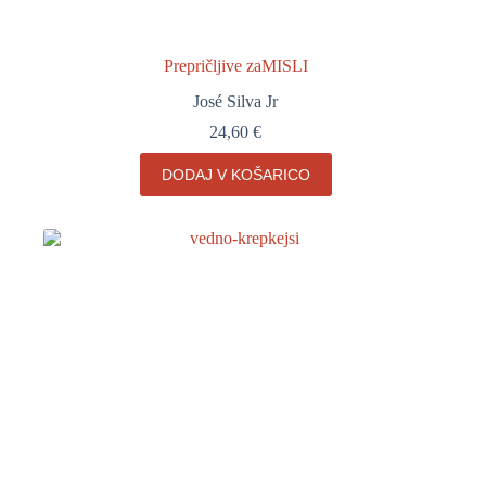
Prepričljive zaMISLI
José Silva Jr
24,60
€
DODAJ V KOŠARICO