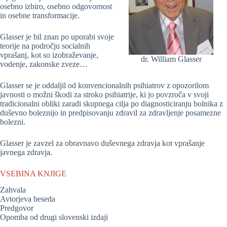
osebno izbiro, osebno odgovornost
in osebne transformacije.
Glasser je bil znan po uporabi svoje
teorije na področju socialnih
vprašanj, kot so izobraževanje,
dr. William Glasser
vodenje, zakonske zveze…
Glasser se je oddaljil od konvencionalnih psihiatrov z opozorilom
javnosti o možni škodi za stroko psihiatrije, ki jo povzroča v svoji
tradicionalni obliki zaradi skupnega cilja po diagnosticiranju bolnika z
duševno boleznijo in predpisovanju zdravil za zdravljenje posamezne
bolezni.
Glasser je zavzel za obravnavo duševnega zdravja kot vprašanje
javnega zdravja.
VSEBINA KNJIGE
Zahvala
Avtorjeva beseda
Predgovor
Opomba od drugi slovenski izdaji