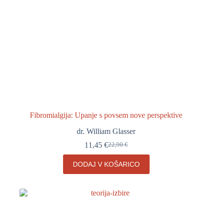
Fibromialgija: Upanje s povsem nove perspektive
dr. William Glasser
11,45
€
22,90
€
Izvirna
Trenutna
cena
cena
DODAJ V KOŠARICO
je
je:
bila:
11,45 €.
22,90 €.