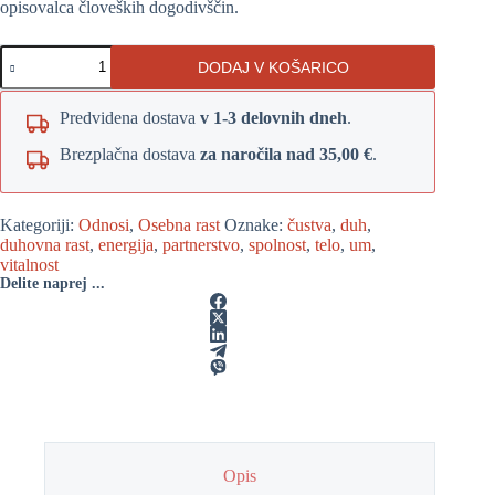
opisovalca človeških dogodivščin.
Teorija
DODAJ V KOŠARICO
nadzora
količina
Predvidena dostava
v 1-3 delovnih dneh
.
Brezplačna dostava
za naročila nad 35,00 €
.
Kategoriji:
Odnosi
,
Osebna rast
Oznake:
čustva
,
duh
,
duhovna rast
,
energija
,
partnerstvo
,
spolnost
,
telo
,
um
,
vitalnost
Delite naprej ...
Opis