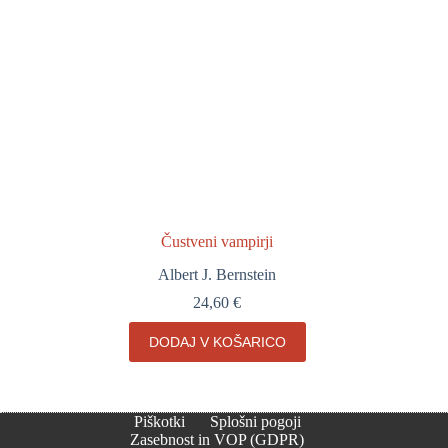
Čustveni vampirji
Albert J. Bernstein
24,60
€
DODAJ V KOŠARICO
Piškotki
Splošni pogoji
Zasebnost in VOP (GDPR)