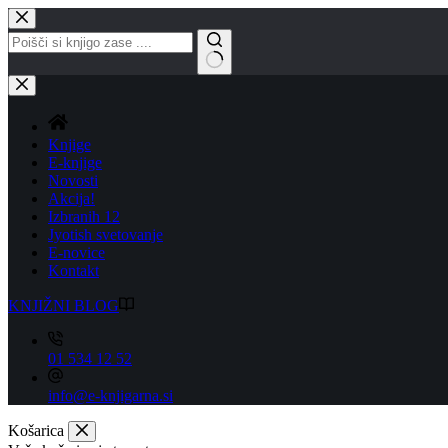
Skip
to
content
No
results
Knjige
E-knjige
Novosti
Akcija!
Izbranih 12
Jyotish svetovanje
E-novice
Kontakt
KNJIŽNI BLOG
01 534 12 52
info@e-knjigarna.si
Košarica