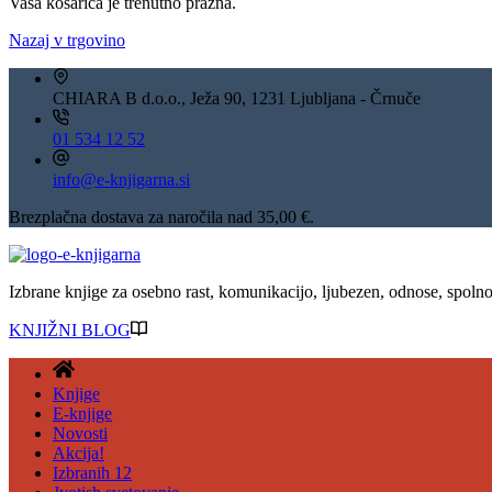
Vaša košarica je trenutno prazna.
Nazaj v trgovino
CHIARA B d.o.o., Ježa 90, 1231 Ljubljana - Črnuče
01 534 12 52
info@e-knjigarna.si
Brezplačna dostava za naročila nad 35,00 €.
Izbrane knjige za osebno rast, komunikacijo, ljubezen, odnose, spolnos
KNJIŽNI BLOG
Knjige
E-knjige
Novosti
Akcija!
Izbranih 12