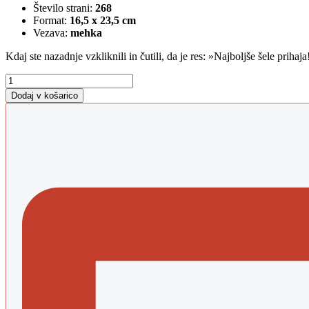
Število strani:
268
Format:
16,5 x 23,5 cm
Vezava:
mehka
Kdaj ste nazadnje vzkliknili in čutili, da je res: »Najboljše šele prihaja
59+
količina
Dodaj v košarico