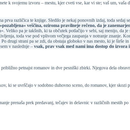
te k svojemu izvoru – mestu, kjer cveti vse, kar vi ste; vaš um, vaša 
jena prva različica te knjige. Sledilo je nekaj ponovnih izdaj, toda sed
»pozabljena« veščina, oziroma pravilneje rečeno, da je zanemarje
Veliko pa je takšnih, ki ta občutek potlačijo v sebi, saj menijo, da je s
življenja, toda vse pod vplivom večjega zaupanja v notranje znanje. K
Po drugi strani pa se zdi, da obstaja globoko v nas mesto, ki je širše i
 sem v naslednje –
vsak, prav vsak med nami ima dostop do izvora i
je približno petnajst romanov in dve pesniški zbirki. Njegova dela obr
nikov, ki se uvrščajo v sodobno duhovno sceno, do romanov, kjer skozi p
nje prenaša prek predavanj, tečajev in delavnic v različnih mestih po r