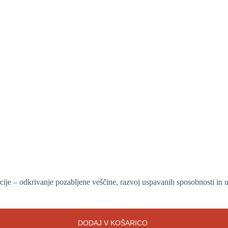
ije – odkrivanje pozabljene veščine, razvoj uspavanih sposobnosti in u
DODAJ V KOŠARICO