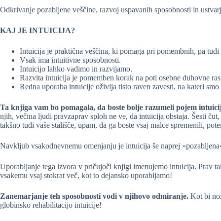
Odkrivanje pozabljene veščine, razvoj uspavanih sposobnosti in ustvar
KAJ JE INTUICIJA?
Intuicija je praktična veščina, ki pomaga pri pomembnih, pa tudi
Vsak ima intuitivne sposobnosti.
Intuicijo lahko vadimo in razvijamo.
Razvita intuicija je pomemben korak na poti osebne duhovne rast
Redna uporaba intuicije oživlja tisto raven zavesti, na kateri s
Ta knjiga vam bo pomagala, da boste bolje razumeli pojem intuici
njih, večina ljudi pravzaprav sploh ne ve, da intuicija obstaja. Šesti 
takšno tudi vaše stališče, upam, da ga boste vsaj malce spremenili, pote
Navkljub vsakodnevnemu omenjanju je intuicija še naprej »pozabljena«
Uporabljanje tega izvora v pričujoči knjigi imenujemo intuicija. Prav t
vsakemu vsaj stokrat več, kot to dejansko uporabljamo!
Zanemarjanje teh sposobnosti vodi v njihovo odmiranje.
Kot bi nož
globinsko rehabilitacijo intuicije!