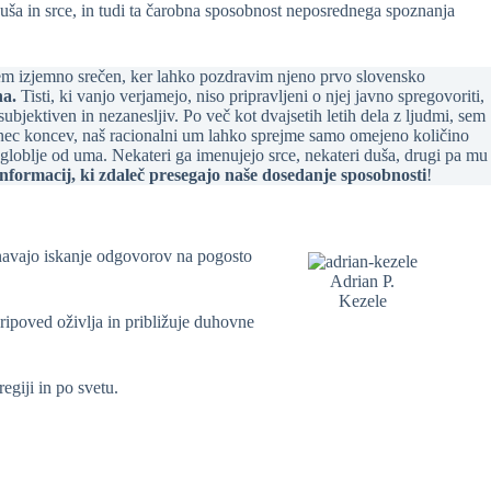
duša in srce, in tudi ta čarobna sposobnost neposrednega spoznanja
aj sem izjemno srečen, ker lahko pozdravim njeno prvo slovensko
na.
Tisti, ki vanjo verjamejo, niso pripravljeni o njej javno spregovoriti,
ubjektiven in nezanesljiv. Po več kot dvajsetih letih dela z ljudmi, sem
onec koncev, naš racionalni um lahko sprejme samo omejeno količino
n globlje od uma. Nekateri ga imenujejo srce, nekateri duša, drugi pa mu
nformacij, ki zdaleč presegajo naše dosedanje sposobnosti
!
avnavajo iskanje odgovorov na pogosto
Adrian P.
Kezele
ripoved oživlja in približuje duhovne
egiji in po svetu.