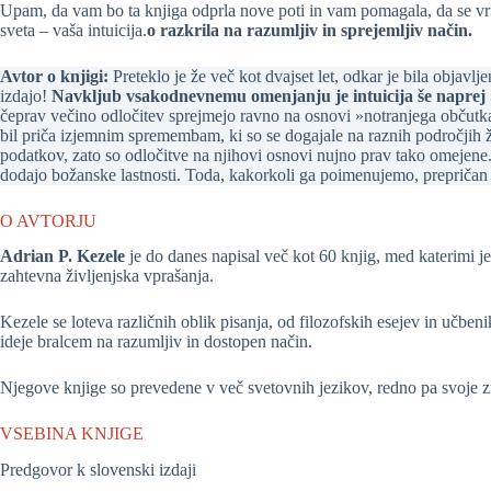
Upam, da vam bo ta knjiga odprla nove poti in vam pomagala, da se vrne
sveta – vaša intuicija.
o razkrila na razumljiv in sprejemljiv način.
Avtor o knjigi:
Preteklo je že več kot dvajset let, odkar je bila objavl
izdajo!
Navkljub vsakodnevnemu omenjanju je intuicija še naprej 
čeprav večino odločitev sprejmejo ravno na osnovi »notranjega občutka«. 
bil priča izjemnim spremembam, ki so se dogajale na raznih področjih 
podatkov, zato so odločitve na njihovi osnovi nujno prav tako omejene. 
dodajo božanske lastnosti. Toda, kakorkoli ga poimenujemo, prepričan
O AVTORJU
Adrian P. Kezele
je do danes napisal več kot 60 knjig, med katerimi 
zahtevna življenjska vprašanja.
Kezele se loteva različnih oblik pisanja, od filozofskih esejev in učbe
ideje bralcem na razumljiv in dostopen način.
Njegove knjige so prevedene v več svetovnih jezikov, redno pa svoje zna
VSEBINA KNJIGE
Predgovor k slovenski izdaji