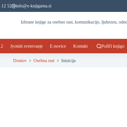
 12 52
info@e-knjigarna.si
Izbrane knjige za osebno rast, komunikacijo, ljubezen, odno
12
Jyotish svetovanje
E-novice
Kontakt
Poišči knjigo
Domov
Osebna rast
Intuicija