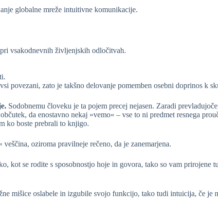
janje globalne mreže intuitivne komunikacije.
 pri vsakodnevnih življenjskih odločitvah.
i.
mo vsi povezani, zato je takšno delovanje pomemben osebni doprinos k sk
je.
Sodobnemu človeku je ta pojem precej nejasen. Zaradi prevladujočega
čut, občutek, da enostavno nekaj »vemo« – vse to ni predmet resnega prou
m ko boste prebrali to knjigo.
 veščina, oziroma pravilneje rečeno, da je zanemarjena.
ako, kot se rodite s sposobnostjo hoje in govora, tako so vam prirojene 
ne mišice oslabele in izgubile svojo funkcijo, tako tudi intuicija, če je n