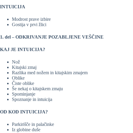
INTUICIJA
Modrost prave izbire
Gostija v prvi žlici
1. del – ODKRIVANJE POZABLJENE VEŠČINE
KAJ JE INTUICIJA?
Nož
Kitajski zmaj
Razlika med nožem in kitajskim zmajem
Oblike
Čiste oblike
Še nekaj o kitajskem zmaju
Spominjanje
Spoznanje in intuicija
OD KOD INTUICIJA?
Parkirišče in palačinke
Iz globine duše