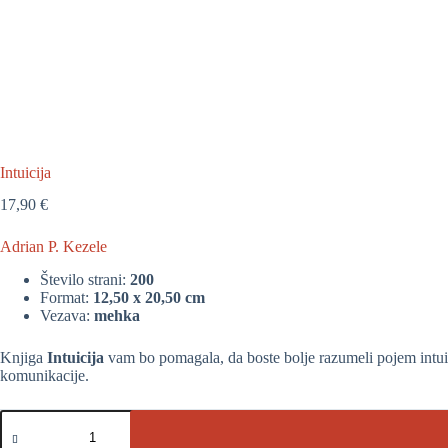
Intuicija
17,90
€
Adrian P. Kezele
Število strani:
200
Format:
12,50 x 20,50 cm
Vezava:
mehka
Knjiga
Intuicija
vam bo pomagala, da boste bolje razumeli pojem intuic
komunikacije.
Intuicija
količina