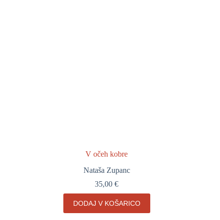
V očeh kobre
Nataša Zupanc
35,00
€
DODAJ V KOŠARICO