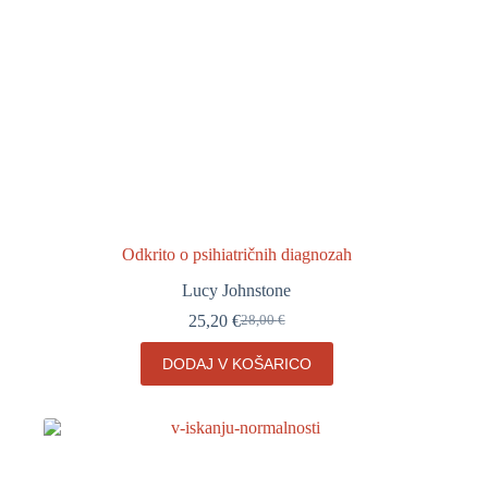
Odkrito o psihiatričnih diagnozah
Lucy Johnstone
25,20
€
28,00
€
Izvirna
Trenutna
cena
cena
DODAJ V KOŠARICO
je
je:
bila:
25,20 €.
28,00 €.