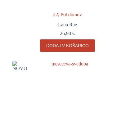
22, Pot domov
Lana Rae
26,90
€
DODAJ V KOŠARICO
NOVO