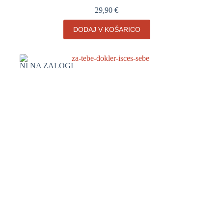
29,90
€
DODAJ V KOŠARICO
NI NA ZALOGI