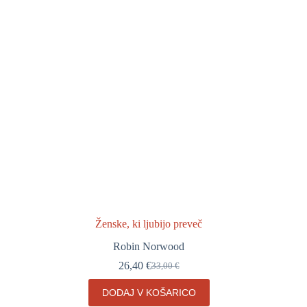
Ženske, ki ljubijo preveč
Robin Norwood
26,40
€
33,00
€
Izvirna
Trenutna
cena
cena
DODAJ V KOŠARICO
je
je: