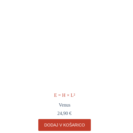
E = H × L²
Venus
24,90
€
DODAJ V KOŠARICO