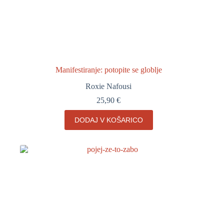
Manifestiranje: potopite se globlje
Roxie Nafousi
25,90
€
DODAJ V KOŠARICO