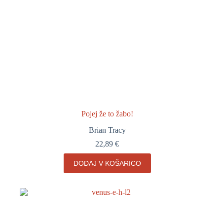
Pojej že to žabo!
Brian Tracy
22,89
€
DODAJ V KOŠARICO