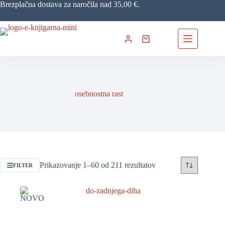
Skip
Brezplačna dostava za naročila nad 35,00 €.
to
content
Shopping
cart
osebnostna rast
Razvrščeno
Prikazovanje 1–60 od 211 rezultatov
FILTER
po
datumu
NOVO