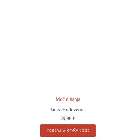
Moč dihanja
Janez Hudovernik
29,90
€
DODAJ V KOŠARICO