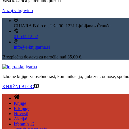
Vaša košarica je trenutno prazna.
Nazaj v trgovino
CHIARA B d.o.o., Ježa 90, 1231 Ljubljana - Črnuče
01 534 12 52
info@e-knjigarna.si
Brezplačna dostava za naročila nad 35,00 €.
Izbrane knjige za osebno rast, komunikacijo, ljubezen, odnose, spolnos
KNJIŽNI BLOG
Knjige
E-knjige
Novosti
Akcija!
Izbranih 12