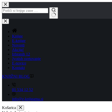
Skip
to
content
No
results
Knjige
E-knjige
Novosti
Akcija!
Izbranih 12
Jyotish svetovanje
E-novice
Kontakt
KNJIŽNI BLOG
01 534 12 52
info@e-knjigarna.si
Košarica