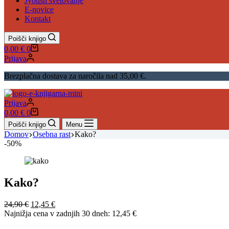
Jyotish svetovanje
E-novice
Kontakt
Poišči knjigo
Shopping
0,00
€
0
cart
Prijava
Brezplačna dostava za naročila nad 35,00 €.
Prijava
Shopping
0,00
€
0
cart
Poišči knjigo
Menu
Domov
Osebna rast
Kako?
-50%
Kako?
Izvirna
Trenutna
24,90
€
12,45
€
cena
cena
Najnižja cena v zadnjih 30 dneh:
12,45
€
je
je: