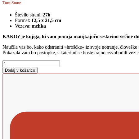
bila:
12,45 €.
Tom Stone
24,90 €.
Število strani:
276
Format:
12,5 x 21,5 cm
Vezava:
mehka
KAKO? je knjiga, ki vam ponuja manjkajočo sestavino večine d
Naučila vas bo, kako odstraniti »hroščke« iz svoje notranje, človeške 
Pokazala vam bo postopke, s katerimi se boste trajno osvobodili vezi 
Kako?
količina
Dodaj v košarico