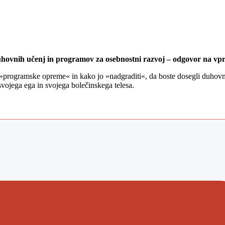
uhovnih učenj in programov za osebnostni razvoj – odgovor na 
»programske opreme« in kako jo »nadgraditi«, da boste dosegli duhovno pr
svojega ega in svojega bolečinskega telesa.