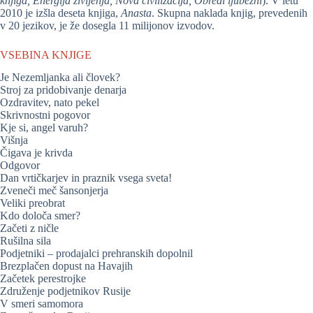
knjiga, Energija življenja, Nova civilizacija, Obredi ljubezni
). V letu
2010 je izšla deseta knjiga,
Anasta
. Skupna naklada knjig, prevedenih
v 20 jezikov, je že dosegla 11 milijonov izvodov.
VSEBINA KNJIGE
Je Nezemljanka ali človek?
Stroj za pridobivanje denarja
Ozdravitev, nato pekel
Skrivnostni pogovor
Kje si, angel varuh?
Višnja
Čigava je krivda
Odgovor
Dan vrtičkarjev in praznik vsega sveta!
Zveneči meč šansonjerja
Veliki preobrat
Kdo določa smer?
Začeti z ničle
Rušilna sila
Podjetniki – prodajalci prehranskih dopolnil
Brezplačen dopust na Havajih
Začetek perestrojke
Združenje podjetnikov Rusije
V smeri samomora