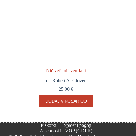
Nič več prijazen fant
dr. Robert A. Glover
25,00
€
DODAJ V KOŠARICO
Piškotki
Splošni pogoji
Zasebnost in VOP (GDPR)