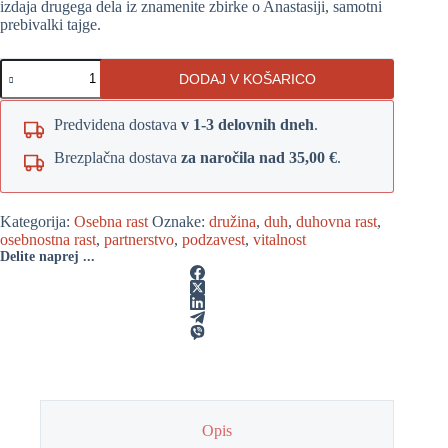
izdaja drugega dela iz znamenite zbirke o Anastasiji, samotni
prebivalki tajge.
Zveneče
DODAJ V KOŠARICO
cedre
Rusije
količina
Predvidena dostava
v 1-3 delovnih dneh
.
Brezplačna dostava
za naročila nad 35,00 €
.
Kategorija:
Osebna rast
Oznake:
družina
,
duh
,
duhovna rast
,
osebnostna rast
,
partnerstvo
,
podzavest
,
vitalnost
Delite naprej ...
Opis