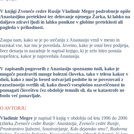
V knjigi Zveneče cedre Rusije Vladimir Megre podrobneje opiše
Anastasijino preteklost ter delovanje njenega Žarka, ki lahko na
daljavo zdravi ljudi in lahko ponikne v globine preteklosti ali
pogleda v prihodnost.
Zaupa nam, kako se je po srečanju z Anastasijo vrnil v mesto in
raziskal vse, kar mu je povedala. Izvemo, kako je ostal brez podjetja,
brez denarja in nazadnje le napisal knjigo, ki je zelo hitro postala
uspešnica, kakor je napovedala Anastasija.
V zapisanih pogovorih z Anastasijo spoznamo tudi, kako je
mogoče pozdraviti mnoge bolezni človeka, tako v telesu kakor v
duši, kako z močjo besed ustvarjati podobe in se povezovati z
razsežnostjo svetlih sil, kako doseči vsesplošno ozaveščenost in
pomagati človeštvu čez obdobje temnih sil, da se katastrofe ne
bodo več ponavljale.
O AVTORJU
Vladimir Megre
je napisal 9 knjig v obdobju od leta 1996 do 2006
(zbirka
Zveneče cedre Rusije: Anastasija, Zveneče cedre Rusije,
Prostranstvo ljubezni, Soustvarjanje, Kdo dejansko smo?, Rodovna