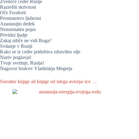
Zveneče cedre Rusije
Razrešiti skrivnost
Oče Feodorit
Prostranstvo ljubezni
Anastasijin dedek
Nenormalen pojav
Prividni ljudje
Zakaj nihče ne vidi Boga?
Svitanje v Rusiji
Kako se iz cedre pridobiva zdravilno olje
Naziv poglavja!
Tvoje svetinje, Rusija!
Nagovor bralcev Vladimirja Megreja
Sorodne knjige ali knjige od istega avtorja/-ice …