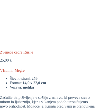
Zveneče cedre Rusije
25,00
€
Vladimir Megre
Število strani:
259
Format:
14,0 x 22,0 cm
Vezava:
mehka
Začutite utrip življenja v sožitju z naravo, ki preveva srce z
mirom in ljubeznijo, kjer s slikanjem podob uresničujemo
novo prihodnost. Mogoče je. Knjiga pred vami je prenovljena