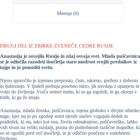
Mnenja (0)
DRUGI DEL IZ ZBIRKE ZVENEČE CEDRE RUSIJE
Anastasija je osvojila Rusijo in zdaj osvaja svet. Mlada puščavnica
se je odločila razodeti tisočletja staro modrost svojih prednikov iz
tajge in jo ponuditi svetu.
Njeno sporočilo je izjemno preprosto, čisto, iskreno, prežeto z dobroto
in ljubeznijo. V ljudeh prebuja posebno iskro, jih navdaja z upanjem in
voljo do življenja. Vrača smisel tistim, ki so ga izgubili, in ga okrepi v
tistih, ki ga že imajo.
Anastasija, mlada ženska, puščavnica, rojena globoko v divjini sibirske
tajge, kjer sta jo po zgodnji smrti njenih staršev vzgajala dedek in
pradedek, ki sta, tako kot ona, živela odmaknjeno, puščavniško, lahko
vidi stvari na veliki razdalji, pozna do podrobnosti različne dogodke, ki
so se zgodili pred več tisočletji, in je odlično poučena o sodobnem
življenju.