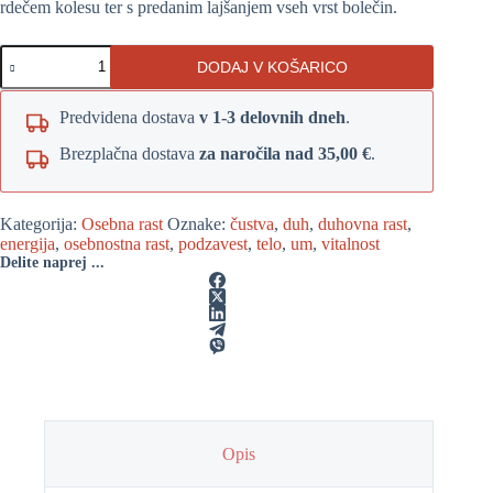
rdečem kolesu ter s predanim lajšanjem vseh vrst bolečin.
Jasna
DODAJ V KOŠARICO
pot
količina
Predvidena dostava
v 1-3 delovnih dneh
.
Brezplačna dostava
za naročila nad 35,00 €
.
Kategorija:
Osebna rast
Oznake:
čustva
,
duh
,
duhovna rast
,
energija
,
osebnostna rast
,
podzavest
,
telo
,
um
,
vitalnost
Delite naprej ...
Opis