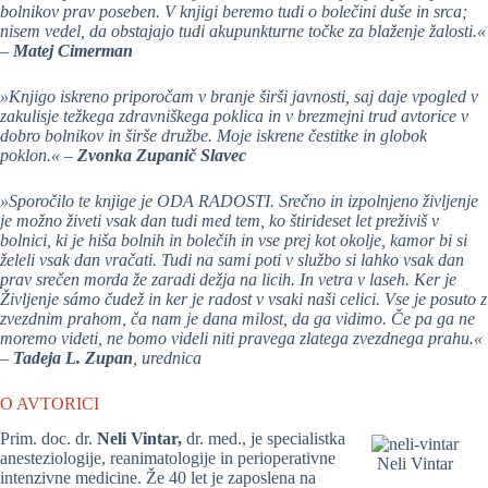
bolnikov prav poseben. V knjigi beremo tudi o bolečini duše in srca;
nisem vedel, da obstajajo tudi akupunkturne točke za blaženje žalosti.«
–
Matej Cimerman
»Knjigo iskreno priporočam v branje širši javnosti, saj daje vpogled v
zakulisje težkega zdravniškega poklica in v brezmejni trud avtorice v
dobro bolnikov in širše družbe. Moje iskrene čestitke in globok
poklon.« –
Zvonka Zupanič Slavec
»Sporočilo te knjige je ODA RADOSTI. Srečno in izpolnjeno življenje
je možno živeti vsak dan tudi med tem, ko štirideset let preživiš v
bolnici, ki je hiša bolnih in bolečih in vse prej kot okolje, kamor bi si
želeli vsak dan vračati. Tudi na sami poti v službo si lahko vsak dan
prav srečen morda že zaradi dežja na licih. In vetra v laseh. Ker je
Življenje sámo čudež in ker je radost v vsaki naši celici. Vse je posuto z
zvezdnim prahom, ča nam je dana milost, da ga vidimo. Če pa ga ne
moremo videti, ne bomo videli niti pravega zlatega zvezdnega prahu.«
–
Tadeja L. Zupan
, urednica
O AVTORICI
Prim. doc. dr.
Neli Vintar,
dr. med., je specialistka
anesteziologije, reanimatologije in perioperativne
Neli Vintar
intenzivne medicine. Že 40 let je zaposlena na