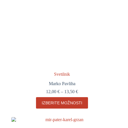
Svetilnik
Marko Pavliha
Cenovni
12,00
€
–
13,50
€
razpon:
Ta
od
IZBERITE MOŽNOSTI
izdelek
12,00 €
ima
do
več
13,50 €
različic.
Možnosti