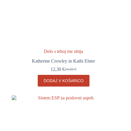
Delo s teboj me ubija
Katherine Crowley in Kathi Elster
12,30
€
24,60
€
Izvirna
Trenutna
cena
cena
DODAJ V KOŠARICO
je
je:
bila:
12,30 €.
24,60 €.