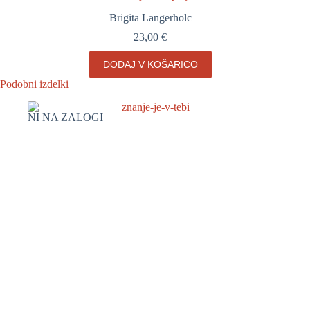
Brigita Langerholc
23,00
€
DODAJ V KOŠARICO
Podobni izdelki
NI NA ZALOGI