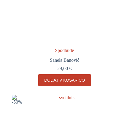
Spodbude
Sanela Banović
29,00
€
DODAJ V KOŠARICO
-50%