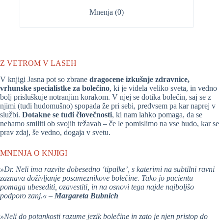
Mnenja (0)
Z VETROM V LASEH
V knjigi Jasna pot so zbrane
dragocene izkušnje zdravnice,
vrhunske specialistke za bolečino
, ki je videla veliko sveta, in vedno
bolj prisluškuje notranjim korakom. V njej se dotika bolečin, saj se z
njimi (tudi hudomušno) spopada že pri sebi, predvsem pa kar naprej v
službi.
Dotakne se tudi človečnosti
, ki nam lahko pomaga, da se
nehamo smiliti ob svojih težavah – če le pomislimo na vse hudo, kar se
prav zdaj, še vedno, dogaja v svetu.
MNENJA O KNJIGI
»Dr. Neli ima razvite dobesedno ‘tipalke’, s katerimi na subtilni ravni
zaznava doživljanje posameznikove bolečine. Tako jo pacientu
pomaga ubesediti, ozavestiti, in na osnovi tega najde najboljšo
podporo zanj.« –
Margareta Bubnich
»Neli do potankosti razume jezik bolečine in zato je njen pristop do