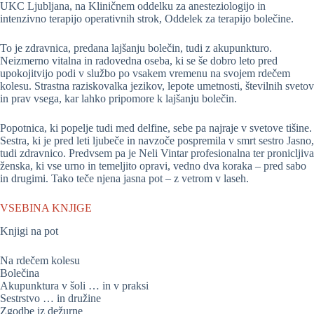
UKC Ljubljana, na Kliničnem oddelku za anesteziologijo in
intenzivno terapijo operativnih strok, Oddelek za terapijo bolečine.
To je zdravnica, predana lajšanju bolečin, tudi z akupunkturo.
Neizmerno vitalna in radovedna oseba, ki se še dobro leto pred
upokojitvijo podi v službo po vsakem vremenu na svojem rdečem
kolesu. Strastna raziskovalka jezikov, lepote umetnosti, številnih svetov
in prav vsega, kar lahko pripomore k lajšanju bolečin.
Popotnica, ki popelje tudi med delfine, sebe pa najraje v svetove tišine.
Sestra, ki je pred leti ljubeče in navzoče pospremila v smrt sestro Jasno,
tudi zdravnico. Predvsem pa je Neli Vintar profesionalna ter pronicljiva
ženska, ki vse urno in temeljito opravi, vedno dva koraka – pred sabo
in drugimi. Tako teče njena jasna pot – z vetrom v laseh.
VSEBINA KNJIGE
Knjigi na pot
Na rdečem kolesu
Bolečina
Akupunktura v šoli … in v praksi
Sestrstvo … in družine
Zgodbe iz dežurne