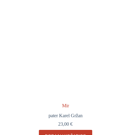
lahko
izberete
na
strani
izdelka
Mir
pater Karel Gržan
23,00
€