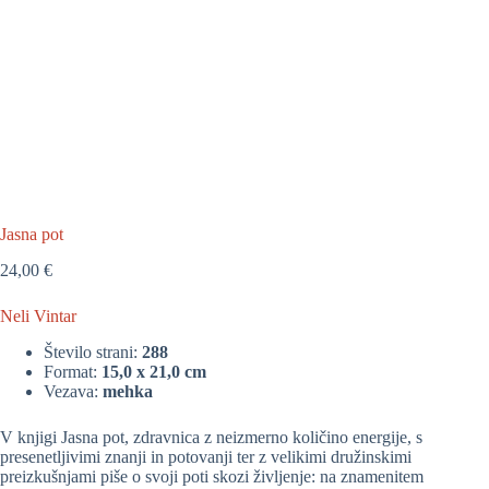
Jasna pot
24,00
€
Neli Vintar
Število strani:
288
Format:
15,0 x 21,0 cm
Vezava:
mehka
V knjigi Jasna pot, zdravnica z neizmerno količino energije, s
presenetljivimi znanji in potovanji ter z velikimi družinskimi
preizkušnjami piše o svoji poti skozi življenje: na znamenitem