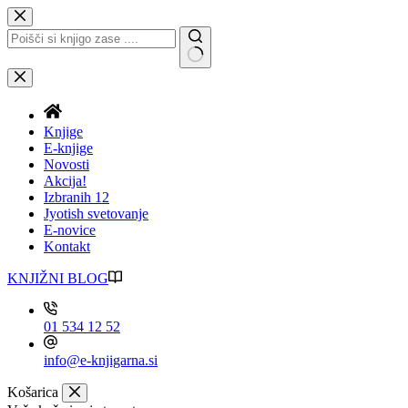
Skip
to
content
No
results
Knjige
E-knjige
Novosti
Akcija!
Izbranih 12
Jyotish svetovanje
E-novice
Kontakt
KNJIŽNI BLOG
01 534 12 52
info@e-knjigarna.si
Košarica