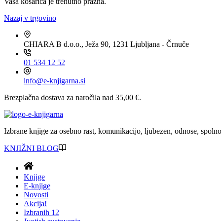
Vaša košarica je trenutno prazna.
Nazaj v trgovino
CHIARA B d.o.o., Ježa 90, 1231 Ljubljana - Črnuče
01 534 12 52
info@e-knjigarna.si
Brezplačna dostava za naročila nad 35,00 €.
Izbrane knjige za osebno rast, komunikacijo, ljubezen, odnose, spolnos
KNJIŽNI BLOG
Knjige
E-knjige
Novosti
Akcija!
Izbranih 12