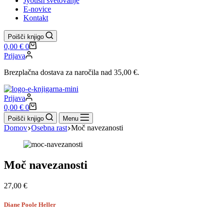
Jyotish svetovanje
E-novice
Kontakt
Poišči knjigo
Shopping
0,00
€
0
cart
Prijava
Brezplačna dostava za naročila nad 35,00 €.
Prijava
Shopping
0,00
€
0
cart
Poišči knjigo
Menu
Domov
Osebna rast
Moč navezanosti
Moč navezanosti
27,00
€
Diane Poole Heller