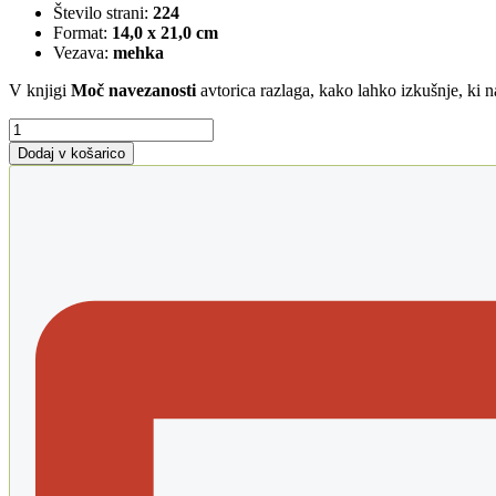
Število strani:
224
Format:
14,0 x 21,0 cm
Vezava:
mehka
V knjigi
Moč navezanosti
avtorica razlaga, kako lahko izkušnje, ki n
Moč
navezanosti
Dodaj v košarico
količina