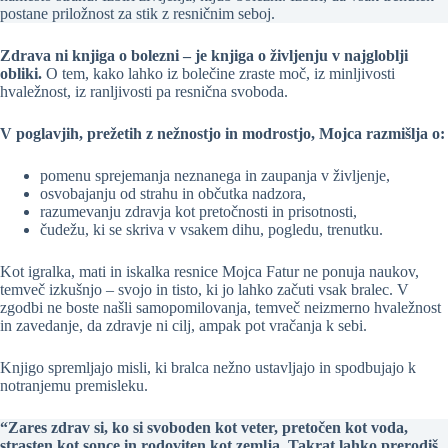
postane priložnost za stik z resničnim seboj.
Zdrava ni knjiga o bolezni – je knjiga o življenju v najgloblji
obliki.
O tem, kako lahko iz bolečine zraste moč, iz minljivosti
hvaležnost, iz ranljivosti pa resnična svoboda.
V poglavjih, prežetih z nežnostjo in modrostjo, Mojca razmišlja o:
pomenu sprejemanja neznanega in zaupanja v življenje,
osvobajanju od strahu in občutka nadzora,
razumevanju zdravja kot pretočnosti in prisotnosti,
čudežu, ki se skriva v vsakem dihu, pogledu, trenutku.
Kot igralka, mati in iskalka resnice Mojca Fatur ne ponuja naukov,
temveč izkušnjo – svojo in tisto, ki jo lahko začuti vsak bralec. V
zgodbi ne boste našli samopomilovanja, temveč neizmerno hvaležnost
in zavedanje, da zdravje ni cilj, ampak pot vračanja k sebi.
Knjigo spremljajo misli, ki bralca nežno ustavljajo in spodbujajo k
notranjemu premisleku.
“Zares zdrav si, ko si svoboden kot veter, pretočen kot voda,
strasten kot sonce in rodoviten kot zemlja. Takrat lahko prerodiš