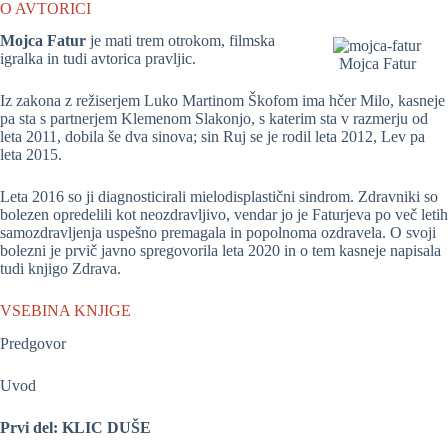
O AVTORICI
Mojca Fatur
je mati trem otrokom, filmska
igralka in tudi avtorica pravljic.
Mojca Fatur
Iz zakona z režiserjem Luko Martinom Škofom ima hčer Milo, kasneje
pa sta s partnerjem Klemenom Slakonjo, s katerim sta v razmerju od
leta 2011, dobila še dva sinova; sin Ruj se je rodil leta 2012, Lev pa
leta 2015.
Leta 2016 so ji diagnosticirali mielodisplastični sindrom. Zdravniki so
bolezen opredelili kot neozdravljivo, vendar jo je Faturjeva po več letih
samozdravljenja uspešno premagala in popolnoma ozdravela. O svoji
bolezni je prvič javno spregovorila leta 2020 in o tem kasneje napisala
tudi knjigo Zdrava.
VSEBINA KNJIGE
Predgovor
Uvod
Prvi del: KLIC DUŠE