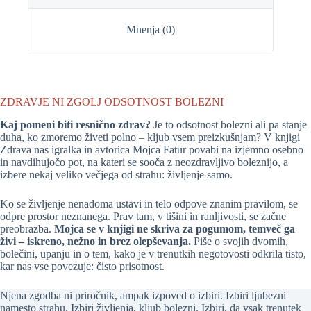
Mnenja (0)
ZDRAVJE NI ZGOLJ ODSOTNOST BOLEZNI
Kaj pomeni biti resnično zdrav?
Je to odsotnost bolezni ali pa stanje
duha, ko zmoremo živeti polno – kljub vsem preizkušnjam? V knjigi
Zdrava nas igralka in avtorica Mojca Fatur povabi na izjemno osebno
in navdihujočo pot, na kateri se sooča z neozdravljivo boleznijo, a
izbere nekaj veliko večjega od strahu: življenje samo.
Ko se življenje nenadoma ustavi in telo odpove znanim pravilom, se
odpre prostor neznanega. Prav tam, v tišini in ranljivosti, se začne
preobrazba.
Mojca se v knjigi ne skriva za pogumom, temveč ga
živi – iskreno, nežno in brez olepševanja.
Piše o svojih dvomih,
bolečini, upanju in o tem, kako je v trenutkih negotovosti odkrila tisto,
kar nas vse povezuje: čisto prisotnost.
Njena zgodba ni priročnik, ampak izpoved o izbiri. Izbiri ljubezni
namesto strahu. Izbiri življenja, kljub bolezni. Izbiri, da vsak trenutek