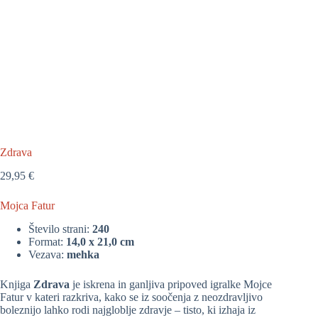
Zdrava
29,95
€
Mojca Fatur
Število strani:
240
Format:
14,0 x 21,0 cm
Vezava:
mehka
Knjiga
Zdrava
je iskrena in ganljiva pripoved igralke Mojce
Fatur v kateri razkriva, kako se iz soočenja z neozdravljivo
boleznijo lahko rodi najgloblje zdravje – tisto, ki izhaja iz