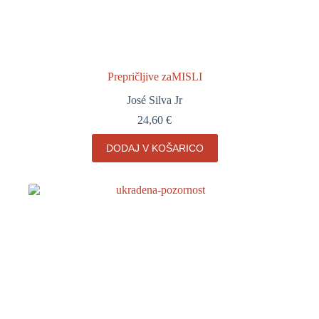
Prepričljive zaMISLI
José Silva Jr
24,60
€
DODAJ V KOŠARICO