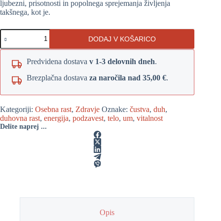
ljubezni, prisotnosti in popolnega sprejemanja življenja
takšnega, kot je.
Zdrava
DODAJ V KOŠARICO
količina
Predvidena dostava
v 1-3 delovnih dneh
.
Brezplačna dostava
za naročila nad 35,00 €
.
Kategoriji:
Osebna rast
,
Zdravje
Oznake:
čustva
,
duh
,
duhovna rast
,
energija
,
podzavest
,
telo
,
um
,
vitalnost
Delite naprej ...
Opis