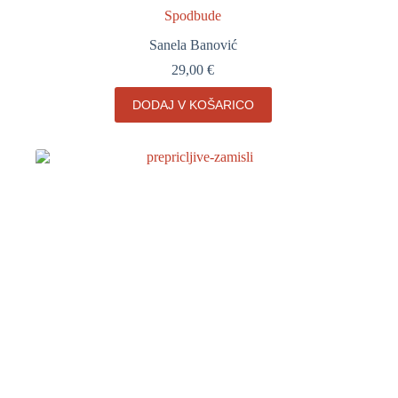
Spodbude
Sanela Banović
29,00
€
DODAJ V KOŠARICO