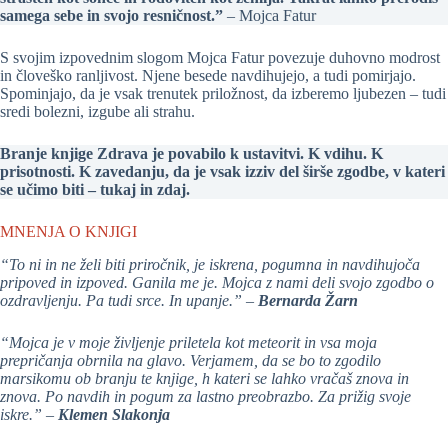
samega sebe in svojo resničnost.”
– Mojca Fatur
S svojim izpovednim slogom Mojca Fatur povezuje duhovno modrost
in človeško ranljivost. Njene besede navdihujejo, a tudi pomirjajo.
Spominjajo, da je vsak trenutek priložnost, da izberemo ljubezen – tudi
sredi bolezni, izgube ali strahu.
Branje knjige Zdrava je povabilo k ustavitvi. K vdihu. K
prisotnosti. K zavedanju, da je vsak izziv del širše zgodbe, v kateri
se učimo biti – tukaj in zdaj.
MNENJA O KNJIGI
“To ni in ne želi biti priročnik, je iskrena, pogumna in navdihujoča
pripoved in izpoved. Ganila me je. Mojca z nami deli svojo zgodbo o
ozdravljenju. Pa tudi srce. In upanje.” –
Bernarda Žarn
“Mojca je v moje življenje priletela kot meteorit in vsa moja
prepričanja obrnila na glavo. Verjamem, da se bo to zgodilo
marsikomu ob branju te knjige, h kateri se lahko vračaš znova in
znova. Po navdih in pogum za lastno preobrazbo. Za prižig svoje
iskre.” –
Klemen Slakonja